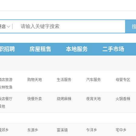
搜
好店
职招聘
房屋租售
本地服务
二手市场
酒店旅游
购物天地
生活服务
汽车服务
母婴专区
农林牧渔
饭店餐厅
快餐外卖
烧烤麻辣
夜宵天地
火锅香辣
其他
城郊乡
东源乡
富溪镇
乍洋乡
宅中乡