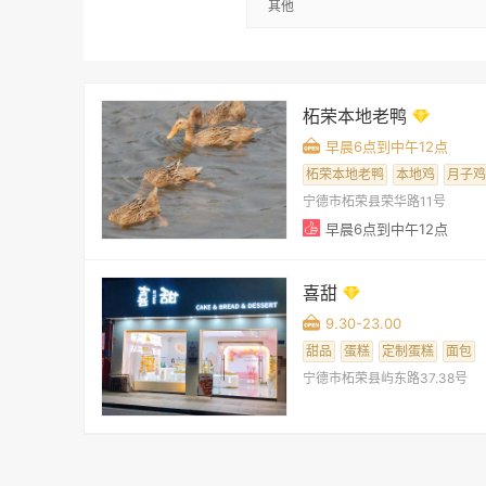
其他
柘荣本地老鸭
早晨6点到中午12点
柘荣本地老鸭
本地鸡
月子鸡
宁德市柘荣县荣华路11号
早晨6点到中午12点
喜甜
9.30-23.00
甜品
蛋糕
定制蛋糕
面包
宁德市柘荣县屿东路37.38号