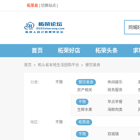
柘荣县
[
切换站点
]
同城
首页
柘荣好店
柘荣头条
求
首页
>
柘么省本地生活团购平台
>
餐饮美食
分类：
不限
餐饮美食
休闲娱乐
房产相关
商务服务
不限
早点早餐
生鲜水果
海鲜肉类
地区：
不限
柘荣县
不限
双城镇