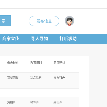
 索
发布信息
商家宣传
寻人寻物
打听求助
婚庆摄影
教育培训
家具建材
茶餐西餐
甜品饮料
零食特产
黄柏乡
楮坪乡
英山乡