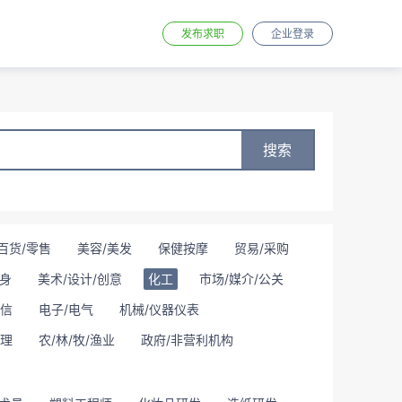
发布求职
企业登录
搜索
百货/零售
美容/美发
保健按摩
贸易/采购
身
美术/设计/创意
化工
市场/媒介/公关
通信
电子/电气
机械/仪器仪表
理
农/林/牧/渔业
政府/非营利机构