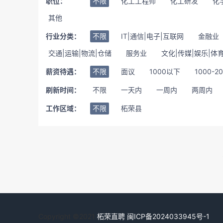
职位：
不限
化工工程师
化工研发
化
其他
行业分类：
不限
IT|通信|电子|互联网
金融业
交通|运输|物流|仓储
服务业
文化|传媒|娱乐|体
薪资待遇：
不限
面议
1000以下
1000-2
刷新时间：
不限
一天内
一周内
两周内
工作区域：
不限
柘荣县
Copyright ©2021
柘荣直聘
闽ICP备2024033945号-1