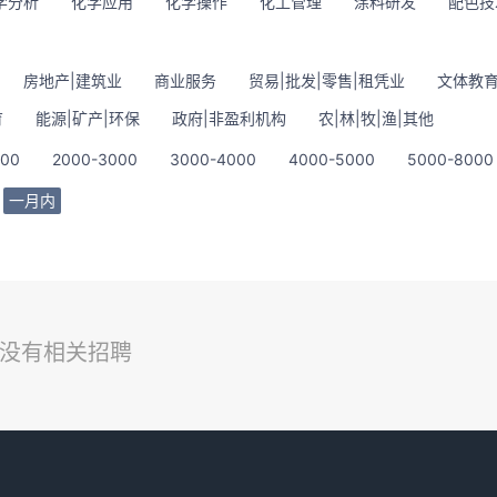
学分析
化学应用
化学操作
化工管理
涂料研发
配色技
房地产|建筑业
商业服务
贸易|批发|零售|租凭业
文体教育
育
能源|矿产|环保
政府|非盈利机构
农|林|牧|渔|其他
000
2000-3000
3000-4000
4000-5000
5000-8000
一月内
没有相关招聘