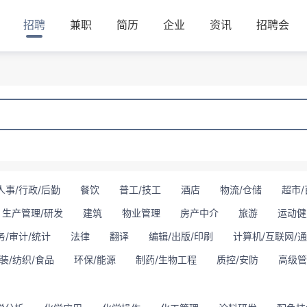
招聘
兼职
简历
企业
资讯
招聘会
人事/行政/后勤
餐饮
普工/技工
酒店
物流/仓储
超市/
生产管理/研发
建筑
物业管理
房产中介
旅游
运动健
务/审计/统计
法律
翻译
编辑/出版/印刷
计算机/互联网/
装/纺织/食品
环保/能源
制药/生物工程
质控/安防
高级管