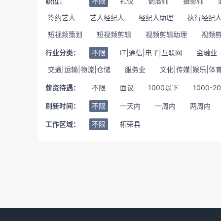
职位：
不限
礼仪
调酒师
摄影师
签约艺人
艺人经纪人
经纪人助理
执行经纪
短视频策划
短视频剪辑
视频剪辑助理
视频
行业分类：
不限
IT|通信|电子|互联网
金融业
交通|运输|物流|仓储
服务业
文化|传媒|娱乐|体
薪资待遇：
不限
面议
1000以下
1000-2
刷新时间：
不限
一天内
一周内
两周内
工作区域：
不限
柘荣县