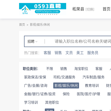
柘荣县
首页
[切换]
首页
>
影视/娱乐/休闲
招聘
客服
销售
文员
美工
服务员
热门搜索：
职位类别：
不限
销售
淘宝职位
客服
家政保洁/安保
司机/交通服务
汽车制造/服务
广告/会展/咨询
影视/娱乐/休闲
教育培训
财
金融/银行/证券/投资
保险
医院/医疗/护理
服
学习培训
其他职位