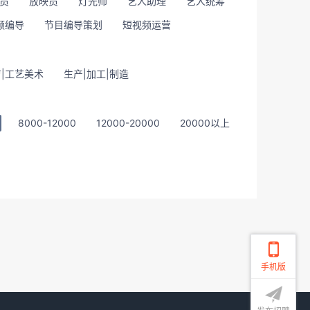
员
放映员
灯光师
艺人助理
艺人统筹
频编导
节目编导策划
短视频运营
|工艺美术
生产|加工|制造
8000-12000
12000-20000
20000以上
手机版