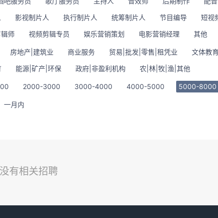
酒吧服务员
歌厅服务员
主持人
音效师
后期制作
配音
人
影视制片人
执行制片人
统筹制片人
节目编导
短视
剪辑师
视频剪辑专员
娱乐营销策划
电影营销经理
其他
房地产|建筑业
商业服务
贸易|批发|零售|租凭业
文体教育
育
能源|矿产|环保
政府|非盈利机构
农|林|牧|渔|其他
000
2000-3000
3000-4000
4000-5000
5000-8000
一月内
没有相关招聘