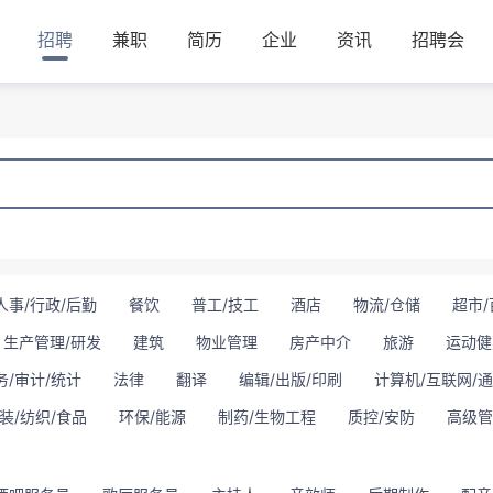
招聘
兼职
简历
企业
资讯
招聘会
人事/行政/后勤
餐饮
普工/技工
酒店
物流/仓储
超市/
生产管理/研发
建筑
物业管理
房产中介
旅游
运动健
务/审计/统计
法律
翻译
编辑/出版/印刷
计算机/互联网/
装/纺织/食品
环保/能源
制药/生物工程
质控/安防
高级管