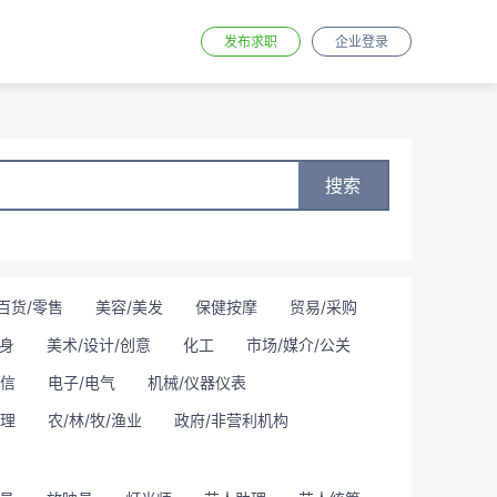
发布求职
企业登录
搜索
百货/零售
美容/美发
保健按摩
贸易/采购
身
美术/设计/创意
化工
市场/媒介/公关
通信
电子/电气
机械/仪器仪表
理
农/林/牧/渔业
政府/非营利机构