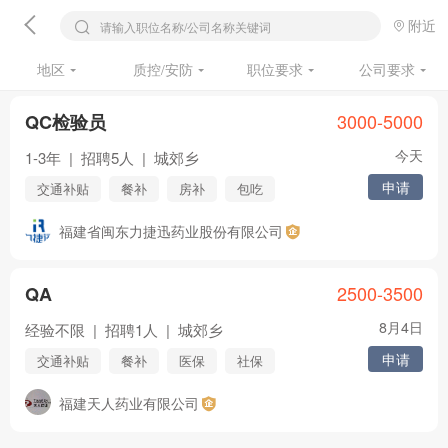
附近
请输入职位名称/公司名称关键词
地区
质控/安防
职位要求
公司要求
3000-5000
QC检验员
今天
1-3年
|
招聘5人
|
城郊乡
申请
交通补贴
餐补
房补
包吃
包住
医保
社保
五险
福建省闽东力捷迅药业股份有限公司
年终奖
住房公积金
节日福利
年假
婚假
其他
2500-3500
QA
8月4日
经验不限
|
招聘1人
|
城郊乡
申请
交通补贴
餐补
医保
社保
五险
住房公积金
节日福利
年假
福建天人药业有限公司
婚假
其他