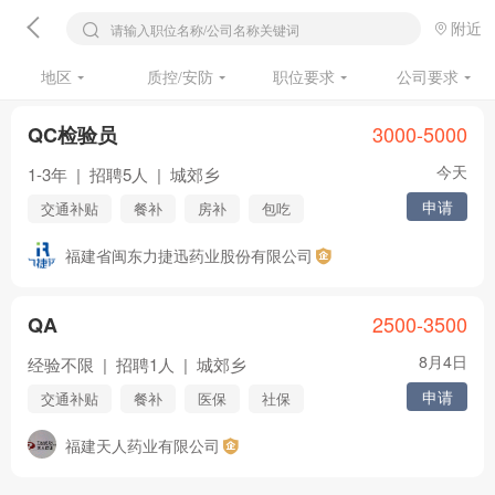
附近
请输入职位名称/公司名称关键词
地区
质控/安防
职位要求
公司要求
3000-5000
QC检验员
今天
1-3年
|
招聘5人
|
城郊乡
申请
交通补贴
餐补
房补
包吃
包住
医保
社保
五险
福建省闽东力捷迅药业股份有限公司
年终奖
住房公积金
节日福利
年假
婚假
其他
2500-3500
QA
8月4日
经验不限
|
招聘1人
|
城郊乡
申请
交通补贴
餐补
医保
社保
五险
住房公积金
节日福利
年假
福建天人药业有限公司
婚假
其他