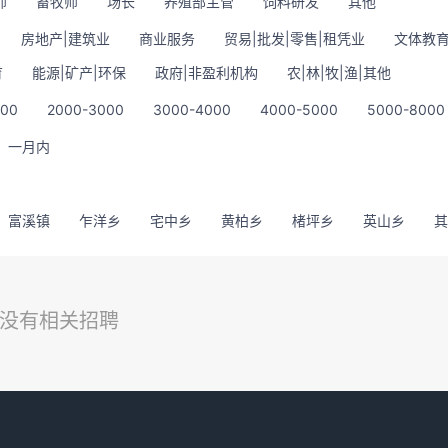
师
畜牧师
场长
养殖部主管
饲料研发
其他
房地产|建筑业
商业服务
贸易|批发|零售|租凭业
文体教育
育
能源|矿产|环保
政府|非盈利机构
农|林|牧|渔|其他
000
2000-3000
3000-4000
4000-5000
5000-8000
一月内
富溪镇
乍洋乡
宅中乡
黄柏乡
楮坪乡
英山乡
其
没有相关招聘