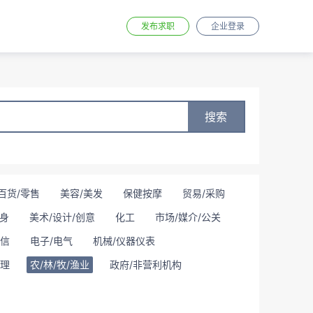
发布求职
企业登录
搜索
百货/零售
美容/美发
保健按摩
贸易/采购
身
美术/设计/创意
化工
市场/媒介/公关
通信
电子/电气
机械/仪器仪表
理
农/林/牧/渔业
政府/非营利机构