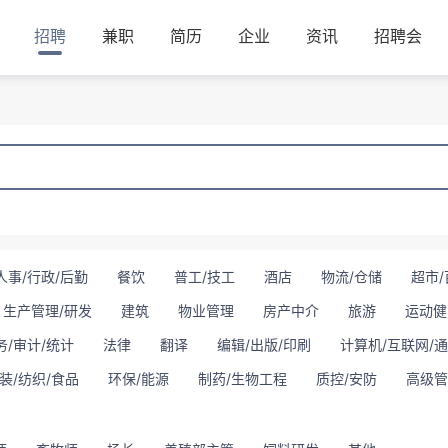
招聘
兼职
简历
企业
资讯
招聘会
人事/行政/后勤
餐饮
普工/技工
酒店
物流/仓储
超市/
生产管理/研发
建筑
物业管理
房产中介
旅游
运动健
务/审计/统计
法律
翻译
编辑/出版/印刷
计算机/互联网/
装/纺织/食品
环保/能源
制药/生物工程
质控/安防
高级管