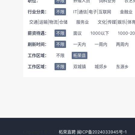
职位：
不限
养殖人员
饲料业务
农艺
行业分类：
不限
IT|通信|电子|互联网
金融业
交通|运输|物流|仓储
服务业
文化|传媒|娱乐|体
薪资待遇：
不限
面议
1000以下
1000-2
刷新时间：
不限
一天内
一周内
两周内
工作区域：
不限
柘荣县
工作区域：
不限
双城镇
城郊乡
东源乡
Copyright ©2021
柘荣直聘
闽ICP备2024033945号-1