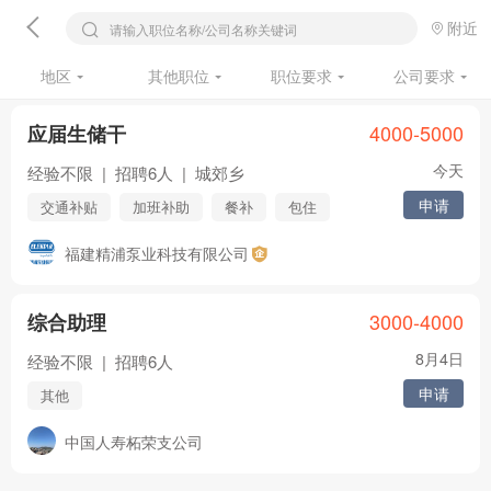
附近
请输入职位名称/公司名称关键词
地区
其他职位
职位要求
公司要求
4000-5000
应届生储干
今天
经验不限
|
招聘6人
|
城郊乡
申请
交通补贴
加班补助
餐补
包住
社保
年终奖
节日福利
年假
福建精浦泵业科技有限公司
婚假
3000-4000
综合助理
8月4日
经验不限
|
招聘6人
申请
其他
中国人寿柘荣支公司