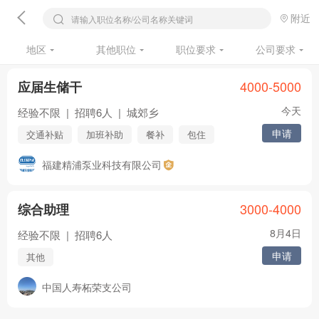
附近
请输入职位名称/公司名称关键词
地区
其他职位
职位要求
公司要求
4000-5000
应届生储干
今天
经验不限
|
招聘6人
|
城郊乡
申请
交通补贴
加班补助
餐补
包住
社保
年终奖
节日福利
年假
福建精浦泵业科技有限公司
婚假
3000-4000
综合助理
8月4日
经验不限
|
招聘6人
申请
其他
中国人寿柘荣支公司