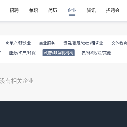
招聘
兼职
简历
企业
资讯
招聘会
房地产/建筑业
商业服务
贸易/批发/零售/租凭业
文体教育
育
能源/矿产/环保
政府/非盈利机构
农/林/牧/渔/其他
没有相关企业