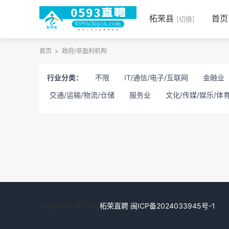
柘荣县
首页
[切换]
首页
>
政府/非盈利机构
行业分类：
不限
IT/通信/电子/互联网
金融业
交通/运输/物流/仓储
服务业
文化/传媒/娱乐/体
Copyright ©2021
柘荣直聘
闽ICP备2024033945号-1