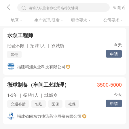
附近
请输入职位名称/公司名称关键词
地区
生产管理/研发
职位要求
公司要求
水泵工程师
今天
经验不限
|
招聘1人
|
双城镇
申请
其他
福建精浦泵业科技有限公司
3500-5000
微球制备（车间工艺助理）
今天
1-3年
|
招聘1人
|
城郊乡
申请
交通补贴
包吃
医保
社保
五险
年终奖
住房公积金
福建省闽东力捷迅药业股份有限公司
节日福利
年假
其他