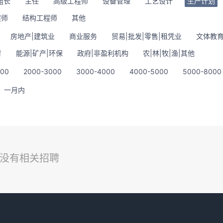
组长
主任
高级工程师
设备管理
工艺设计
生产计划
程师
结构工程师
其他
房地产|建筑业
商业服务
贸易|批发|零售|租凭业
文体教育
育
能源|矿产|环保
政府|非盈利机构
农|林|牧|渔|其他
000
2000-3000
3000-4000
4000-5000
5000-8000
一月内
没有相关招聘