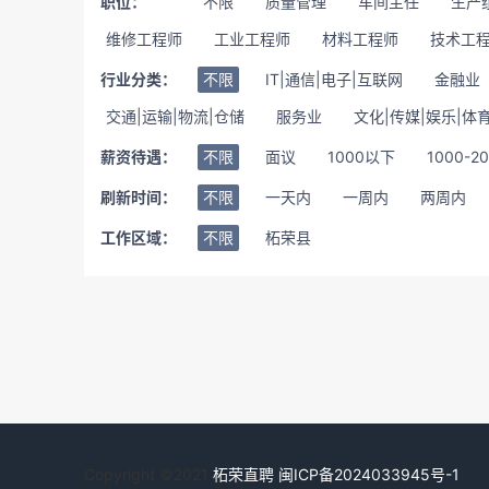
职位：
不限
质量管理
车间主任
生产
维修工程师
工业工程师
材料工程师
技术工
行业分类：
不限
IT|通信|电子|互联网
金融业
交通|运输|物流|仓储
服务业
文化|传媒|娱乐|体
薪资待遇：
不限
面议
1000以下
1000-2
刷新时间：
不限
一天内
一周内
两周内
工作区域：
不限
柘荣县
Copyright ©2021
柘荣直聘
闽ICP备2024033945号-1