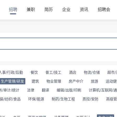
招聘
兼职
简历
企业
资讯
招聘会
人事/行政/后勤
餐饮
普工/技工
酒店
物流/仓储
超市/
生产管理/研发
建筑
物业管理
房产中介
旅游
运动健
务/审计/统计
法律
翻译
编辑/出版/印刷
计算机/互联网/
装/纺织/食品
环保/能源
制药/生物工程
质控/安防
高级管