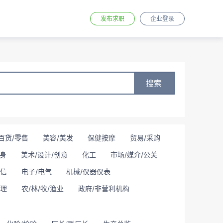
发布求职
企业登录
搜索
百货/零售
美容/美发
保健按摩
贸易/采购
身
美术/设计/创意
化工
市场/媒介/公关
通信
电子/电气
机械/仪器仪表
理
农/林/牧/渔业
政府/非营利机构