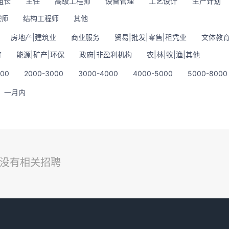
组长
主任
高级工程师
设备管理
工艺设计
生产计划
程师
结构工程师
其他
房地产|建筑业
商业服务
贸易|批发|零售|租凭业
文体教育
育
能源|矿产|环保
政府|非盈利机构
农|林|牧|渔|其他
000
2000-3000
3000-4000
4000-5000
5000-8000
一月内
没有相关招聘