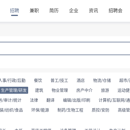
招聘
兼职
简历
企业
资讯
招聘会
人事/行政/后勤
餐饮
普工/技工
酒店
物流/仓储
超市/
生产管理/研发
建筑
物业管理
房产中介
旅游
运动健
务/审计/统计
法律
翻译
编辑/出版/印刷
计算机/互联网/
装/纺织/食品
环保/能源
制药/生物工程
质控/安防
高级管