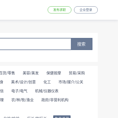
发布求职
企业登录
搜索
百货/零售
美容/美发
保健按摩
贸易/采购
身
美术/设计/创意
化工
市场/媒介/公关
通信
电子/电气
机械/仪器仪表
理
农/林/牧/渔业
政府/非营利机构