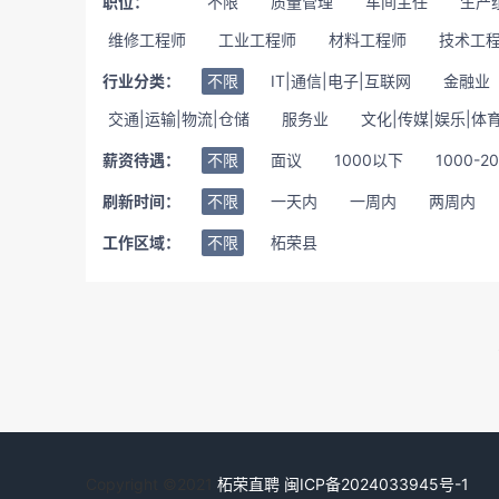
职位：
不限
质量管理
车间主任
生产
维修工程师
工业工程师
材料工程师
技术工
行业分类：
不限
IT|通信|电子|互联网
金融业
交通|运输|物流|仓储
服务业
文化|传媒|娱乐|体
薪资待遇：
不限
面议
1000以下
1000-2
刷新时间：
不限
一天内
一周内
两周内
工作区域：
不限
柘荣县
Copyright ©2021
柘荣直聘
闽ICP备2024033945号-1