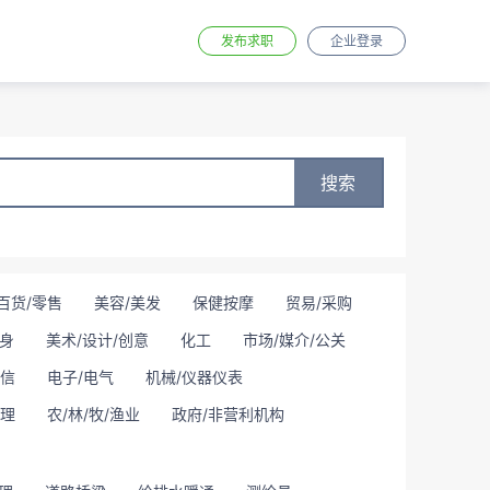
发布求职
企业登录
搜索
百货/零售
美容/美发
保健按摩
贸易/采购
身
美术/设计/创意
化工
市场/媒介/公关
通信
电子/电气
机械/仪器仪表
理
农/林/牧/渔业
政府/非营利机构