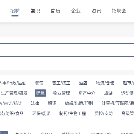
招聘
兼职
简历
企业
资讯
招聘会
人事/行政/后勤
餐饮
普工/技工
酒店
物流/仓储
超市/
生产管理/研发
建筑
物业管理
房产中介
旅游
运动健
务/审计/统计
法律
翻译
编辑/出版/印刷
计算机/互联网/
装/纺织/食品
环保/能源
制药/生物工程
质控/安防
高级管