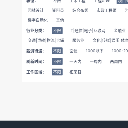
职位：
不限
土木工程
工程监理
项目
园林设计
资料员
综合布线
市政工程师
楼宇自动化
其他
行业分类：
不限
IT|通信|电子|互联网
金融业
交通|运输|物流|仓储
服务业
文化|传媒|娱乐|体
薪资待遇：
不限
面议
1000以下
1000-2
刷新时间：
不限
一天内
一周内
两周内
工作区域：
不限
柘荣县