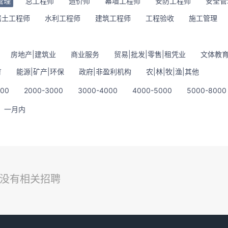
管理
总工程师
造价师
幕墙工程师
安防工程师
安全管
岩土工程师
水利工程师
建筑工程师
工程验收
施工管理
房地产|建筑业
商业服务
贸易|批发|零售|租凭业
文体教育
育
能源|矿产|环保
政府|非盈利机构
农|林|牧|渔|其他
000
2000-3000
3000-4000
4000-5000
5000-8000
一月内
没有相关招聘