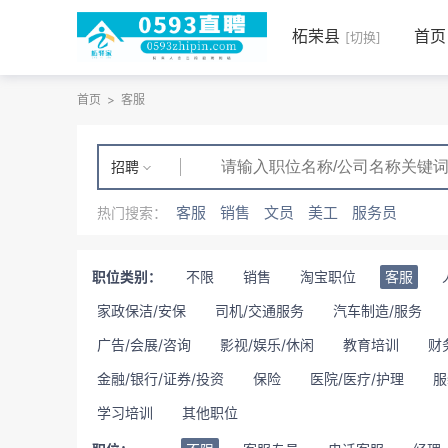
柘荣县
首页
[切换]
首页
>
客服
招聘
客服
销售
文员
美工
服务员
热门搜索：
职位类别：
不限
销售
淘宝职位
客服
家政保洁/安保
司机/交通服务
汽车制造/服务
广告/会展/咨询
影视/娱乐/休闲
教育培训
财
金融/银行/证券/投资
保险
医院/医疗/护理
服
学习培训
其他职位