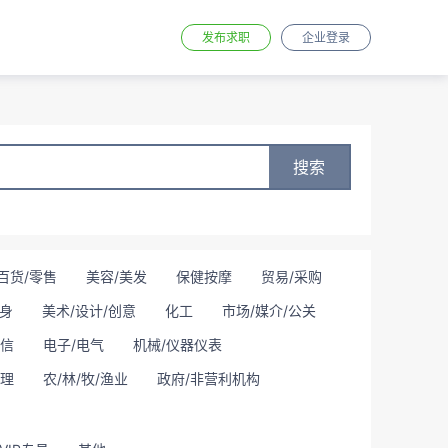
发布求职
企业登录
搜索
百货/零售
美容/美发
保健按摩
贸易/采购
身
美术/设计/创意
化工
市场/媒介/公关
通信
电子/电气
机械/仪器仪表
理
农/林/牧/渔业
政府/非营利机构