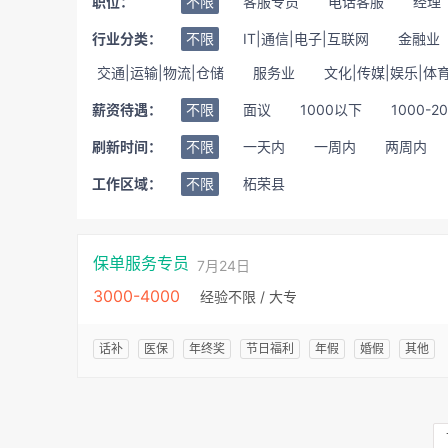
职位：
不限
客服专员
电话客服
经理
行业分类：
不限
IT|通信|电子|互联网
金融业
交通|运输|物流|仓储
服务业
文化|传媒|娱乐|体
薪资待遇：
不限
面议
1000以下
1000-2
刷新时间：
不限
一天内
一周内
两周内
工作区域：
不限
柘荣县
保单服务专员
7月24日
3000-4000
经验不限 / 大专
话补
医保
年终奖
节日福利
年假
婚假
其他