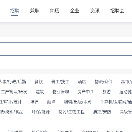
招聘
兼职
简历
企业
资讯
招聘会
人事/行政/后勤
餐饮
普工/技工
酒店
物流/仓储
超市/
生产管理/研发
建筑
物业管理
房产中介
旅游
运动健
务/审计/统计
法律
翻译
编辑/出版/印刷
计算机/互联网/
装/纺织/食品
环保/能源
制药/生物工程
质控/安防
高级管