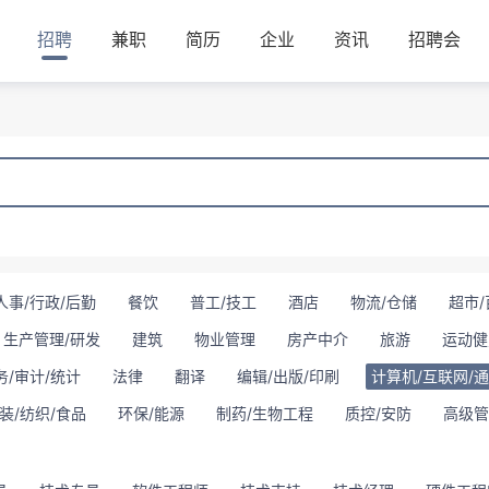
招聘
兼职
简历
企业
资讯
招聘会
人事/行政/后勤
餐饮
普工/技工
酒店
物流/仓储
超市/
生产管理/研发
建筑
物业管理
房产中介
旅游
运动健
务/审计/统计
法律
翻译
编辑/出版/印刷
计算机/互联网/
装/纺织/食品
环保/能源
制药/生物工程
质控/安防
高级管