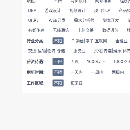
职位：
不限
网页设计
网站编辑
程序
DBA
游戏设计
视频设计
项目经理
产品
UI设计
WEB开发
需求分析师
脚本开发
有线传输
无线通信
电信交换
数据通信
行业分类：
不限
IT|通信|电子|互联网
金融业
交通|运输|物流|仓储
服务业
文化|传媒|娱乐|体
薪资待遇：
不限
面议
1000以下
1000-2
刷新时间：
不限
一天内
一周内
两周内
工作区域：
不限
柘荣县