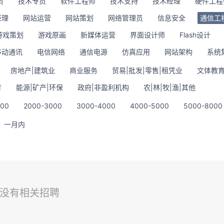
员
技术专员
软件工程师
技术支持
技术经理
硬件工程
经理
网站运营
网站策划
网络管理员
信息安全
通信工
游戏策划
游戏原画
新媒体运营
界面设计师
Flash设计
移动通讯
电信网络
通信电源
仿真应用
网站架构
系统
房地产|建筑业
商业服务
贸易|批发|零售|租凭业
文体教育
育
能源|矿产|环保
政府|非盈利机构
农|林|牧|渔|其他
000
2000-3000
3000-4000
4000-5000
5000-8000
一月内
没有相关招聘