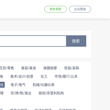
发布求职
企业登录
搜索
百货/零售
美容/美发
保健按摩
贸易/采购
身
美术/设计/创意
化工
市场/媒介/公关
通信
电子/电气
机械/仪器仪表
理
农/林/牧/渔业
政府/非营利机构