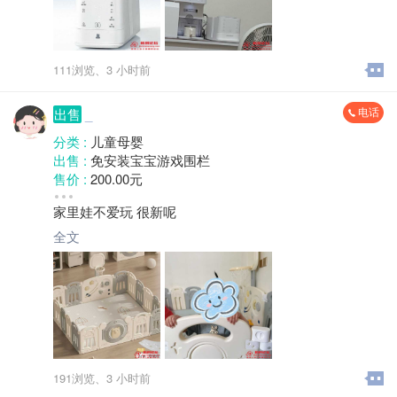
111浏览、
3 小时前
电话
出售
_
分类 :
儿童母婴
出售 :
免安装宝宝游戏围栏
售价 :
200.00元
成色 :
八成新
家里娃不爱玩 很新呢
地区 :
柘荣县 双城镇
全文
191浏览、
3 小时前