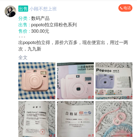
电话
出售
小顾不想上班
分类 :
数码产品
出售 :
popoto拍立得粉色系列
售价 :
300.00元
成色 :
九成新
出popoto拍立得，原价六百多，现在便宜出，用过一两
地区 :
柘荣县 双城镇
次，九九新
全文