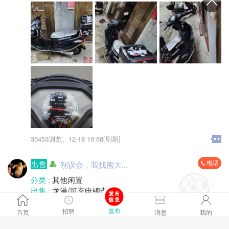
35453浏览、
12-18 19:58[刷新]
电话
出售
别误会，我找熊大...
分类 :
其他闲置
出售 :
龙漫/可充电锂电池
售价 :
120.00元
发布
成色 :
全新
招聘
首页
消息
我的
含有充电器
地区 :
柘荣县