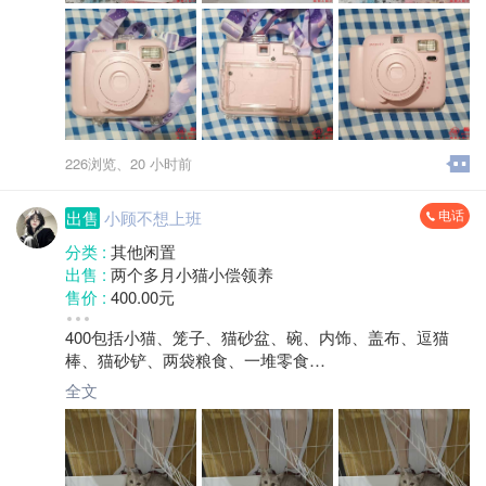
226浏览、
20 小时前
电话
出售
小顾不想上班
分类 :
其他闲置
出售 :
两个多月小猫小偿领养
售价 :
400.00元
成色 :
全新
400包括小猫、笼子、猫砂盆、碗、内饰、盖布、逗猫
地区 :
柘荣县 双城镇
棒、猫砂铲、两袋粮食、一堆零食
两个多月小母猫，银渐层，可爱亲人，会自己猫砂，已
全文
驱虫还未打疫苗