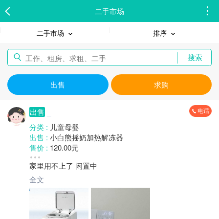
二手市场
二手市场
排序
搜索
出售
求购
电话
出售
_
分类 :
儿童母婴
出售 :
小白熊摇奶加热解冻器
售价 :
120.00元
成色 :
八成新
家里用不上了 闲置中
地区 :
柘荣县 双城镇
全文