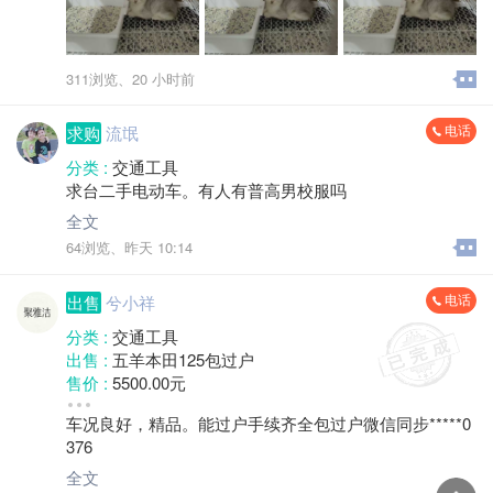
311浏览、
20 小时前
电话
求购
流氓
分类 :
交通工具
求台二手电动车。有人有普高男校服吗
全文
64浏览、
昨天 10:14
电话
出售
兮小祥
分类 :
交通工具
出售 :
五羊本田125包过户
售价 :
5500.00元
成色 :
九成新
车况良好，精品。能过户手续齐全包过户微信同步*****0
地区 :
柘荣县 城郊乡
376
全文