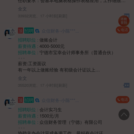
任职要求：会基本电脑表格操作表格应用，工作细致、
年龄要求 :
40岁以下
题，处理突发情况；
严谨，具有较强的责任心和敬业精神；具备良好的沟通
学历要求 :
学历不限
全文
3、熟悉物业管理相关流程及法律法规者优先。
能力和团队协作精神；具有较强的学习能力，能快速适
工作经验 :
经验不限
33932浏览、
17 小时前[刷新]
应公司财务工作流程和节奏。
地区 :
柘荣县 双城镇
四、薪资待遇面议。
电话
顶
招聘
众信财务-小陈***...
五、上班时间：上午8:30-12:00 下午14:00-17:30
周末双休，法定节假日放假。
招聘职位 :
做账会计
薪资待遇 :
4000-5000元
招聘单位 :
宁德市宝幸会计师事务所（普通合伙）
招聘人数 :
若干
薪资:工资面议
性别要求 :
女
有一年以上做账经验 有初级会计证以上
年龄要求 :
年龄不限
1.熟练使用帐套软件，凭证录入，以及税务申报税务问题
学历要求 :
学历不限
全文
处理等
工作经验 :
1-3年
35520浏览、
17 小时前[刷新]
2.能够独立完成帐套
地区 :
柘荣县 双城镇
3.有代账公司工作经验优先
电话
顶
招聘
众信财务-小陈***...
上班时间：8.30-12.00 14:00-17:30周末双休，法定节假
日
招聘职位 :
会计实习生
薪资待遇 :
1500元/月
招聘单位 :
众信财务管理（宁德）有限公司
招聘人数 :
若干
协助主办会计完成各项工作，最好有会计证。