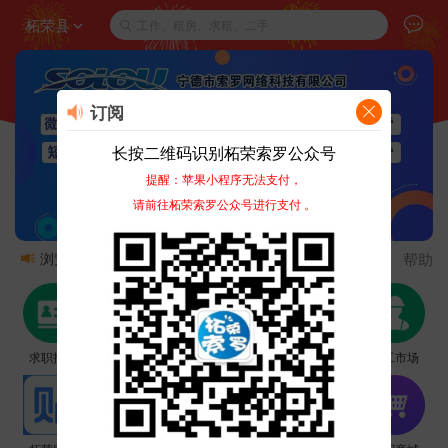
柘荣县
工作、租房、求租、二手
订阅
长按二维码识别柘荣索罗公众号
提醒：苹果小程序无法支付，
请前往柘荣索罗公众号进行支付 。
帮助
浏览:
1929万
发布:
1.46万
商家:
4
热门
新
求职招聘
房屋租售
本地团购
二手市场
零工市场
新