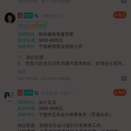
184585浏览、
06-07 09:06[刷新]
的特点和优势，能为客户提供专业的购房建议；
地区 :
柘荣县 双城镇
3、具备良好的销售技巧和谈判能力，能够有效挖掘客户
电话
顶
招聘
小蟹要开心
需求，促成交易，完成销售目标。
包住
五险
其他
招聘职位 :
物业楼栋客服管家
薪资待遇 :
3000-4000元
招聘单位 :
宁德睿得置业有限公司
招聘人数 :
2人
一、岗位职责：
性别要求 :
性别不限
1、 负责小区业主日常沟通与需求响应，处理业主咨询、
年龄要求 :
年龄不限
投诉及报修协调工作；
学历要求 :
学历不限
全文
2、 维护小区公共区域秩序，协助监督环境卫生、绿化养
工作经验 :
经验不限
183704浏览、
04-03 00:08[刷新]
护等日常服务质量；
地区 :
柘荣县 双城镇
3、 协助组织小区社区活动，提升业主居住满意度，建立
电话
顶
招聘
众信财务-小陈***...
良好邻里关系；
4、 负责楼宇巡查，记录装修期间业主违规情况及公共设
招聘职位 :
会计文员
施异常情况等，及时对接维修部门处理。
薪资待遇 :
3000-4000元
二、岗位要求：
招聘单位 :
宁德市宝幸会计师事务所（普通合伙）
1、 中专及以上学历，身体健康，具有1年以上物业楼管
招聘人数 :
若干
或相关服务岗位工作经验优先；
岗位职责：协助主办会计进行日常财务工作。
性别要求 :
女
2、具备良好的沟通表达与协调能力，能耐心解答业主问