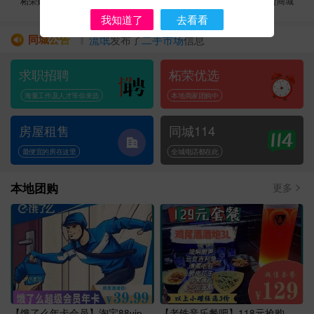
柘荣贴吧
柘荣好店
直播宣传
旅游定制
边贸商城
我知道了
去看看
同城公告
流氓
发布了
二手市场
信息
贝壳新房+...
发布了
柘荣贴吧
信息
求职招聘
柘荣优选
吃饱了
发布了
求职招聘
信息
人生如戏...
发布了
求职招聘
信息
海量工作及人才等你来选
本地商家团购中
无奈
发布了
柘荣贴吧
信息
房屋租售
同城114
最便宜的房在这里
全城电话都在此
本地团购
更多
【饿了么年卡会员】淘宝88vip会
【老铁音乐餐吧】118元抢购原