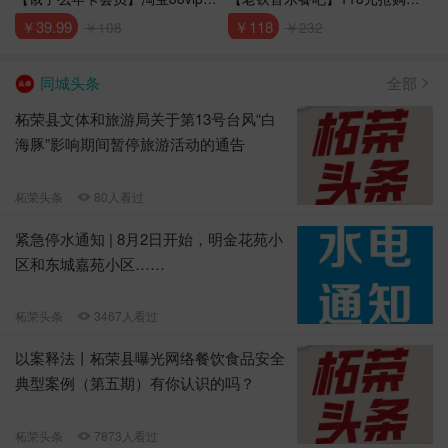
员未到期不可下单！
价232元百威一件
￥39.99
￥118
￥108
￥232
同城头条
全部
柘荣县文体和旅游局关于第13号台风“白
海豚”影响期间暂停旅游活动的通告
柘荣头条
80人看过
紧急停水通知 | 8月2日开始，明金花苑小
区和东城嘉苑小区……
柘荣头条
3467人看过
以案释法丨柘荣县曝光网络餐饮食品安全
典型案例（第五期）有你认识的吗？
柘荣头条
7873人看过