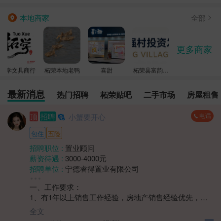
全部
本地商家
更多商家
拓学文具商行
柘荣本地老鸭
喜甜
柘荣县富韵强
村投资发展有
最新消息
热门招聘
柘荣贴吧
二手市场
房屋租售
限公司
电话
顶
招聘
小蟹要开心
包住
五险
招聘职位 :
置业顾问
薪资待遇 :
3000-4000元
招聘单位 :
宁德睿得置业有限公司
招聘人数 :
1人
一、工作要求：
性别要求 :
性别不限
1、有1年以上销售工作经验，房地产销售经验优先，需
年龄要求 :
年龄不限
具备一定的客户开发、沟通和谈判能力；
学历要求 :
学历不限
全文
2、熟悉本地房地产市场动态、政策法规，了解不同楼盘
工作经验 :
经验不限