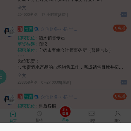
性别要求 :
女
年龄要求 :
30岁以下
全文
学历要求 :
大专
204900浏览、
17 小时前[刷新]
工作经验 :
经验不限
地区 :
柘荣县
电话
顶
招聘
众信财务-小陈***...
招聘职位 :
酒水销售专员
薪资待遇 :
面议
招聘单位 :
宁德市宝幸会计师事务所（普通合伙）
招聘人数 :
1人
岗位职责：
性别要求 :
女
1. 负责酒水产品的市场销售工作，完成销售目标并拓展
学历要求 :
学历不限
市场份额。
工作经验 :
经验不限
全文
2. 开展客户开发与维护，通过多种方式建立稳定的客户
服
到
助
阅
地区 :
柘荣县 双城镇
233358浏览、
07-27 00:08[刷新]
关系网络。
3. 收集市场反馈信息，协助制定销售策略和推广方案。
电话
顶
招聘
众信财务-小陈***...
4. 协同渠道及团队完成销售任务，提升产品市场覆盖
率。
招聘职位 :
售后客服
薪资待遇 :
4000-5000元
任职要求：
招聘单位 :
宁德市宝幸会计师事务所（普通合伙）
发布
招聘
首页
消息
我的
1. 具备销售岗位工作经验，熟悉快消品或酒水行业销售
招聘人数 :
若干
渠道者优先。
1、客户日常答疑、解答客户日常咨询的账务及税务问
性别要求 :
性别不限