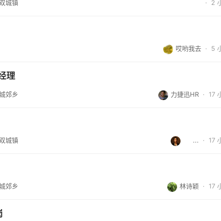
/双城镇
·
2
哎哟我去
·
5
经理
/城郊乡
力捷迅HR
·
17
/双城镇
     ...
·
17
/城郊乡
林诗颖
·
17
岗