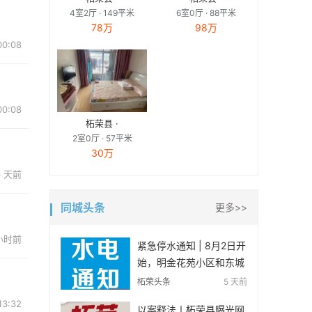
4室2厅 · 149平米
6室0厅 · 88平米
78万
98万
00:08
00:08
柘荣县 ·
2室0厅 · 57平米
30万
4 天前
同城头条
更多>>
 小时前
紧急停水通知 | 8月2日开
始，明金花苑小区和东城
嘉苑小区……
柘荣头条
5 天前
13:32
以案释法丨柘荣县曝光网