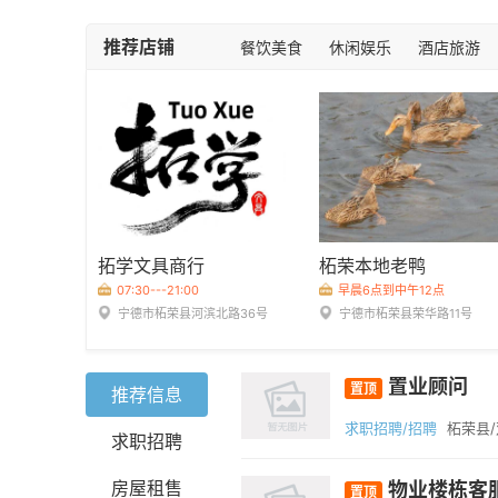
推荐店铺
餐饮美食
休闲娱乐
酒店旅游
拓学文具商行
柘荣本地老鸭
07:30---21:00
早晨6点到中午12点
宁德市柘荣县河滨北路36号
宁德市柘荣县荣华路11号
置业顾问
置顶
推荐信息
求职招聘/招聘
柘荣县
求职招聘
房屋租售
物业楼栋客
置顶