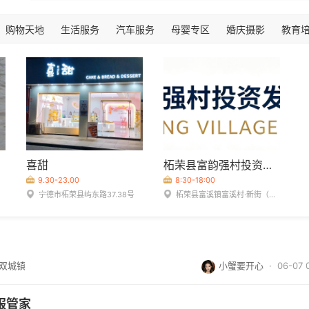
购物天地
生活服务
汽车服务
母婴专区
婚庆摄影
教育
喜甜
柘荣县富韵强村投资发展有限公司
9.30-23.00
8:30-18:00
宁德市柘荣县屿东路37.38号
柘荣县富溪镇富溪村·新街（至归驷桥路口，见指引牌）
/双城镇
小蟹要开心
· 06-07 
服管家