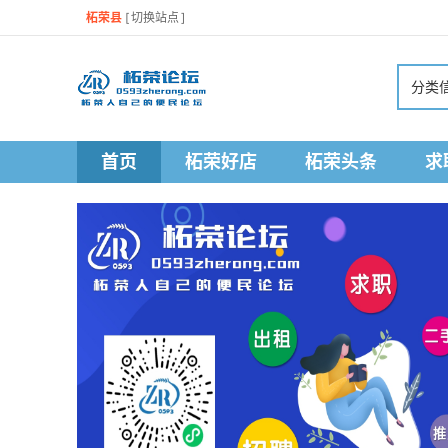
柘荣县
[
切换站点
]
分类
首页
柘荣好店
柘荣头条
求