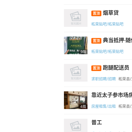
烟草贷
置顶
柘荣贴吧/柘荣贴吧
典当抵押·随
置顶
柘荣贴吧/柘荣贴吧
9图
跑腿配送员
置顶
求职招聘/招聘
柘荣县
靠近太子参市场
房屋租售/出租
柘荣县
4图
普工