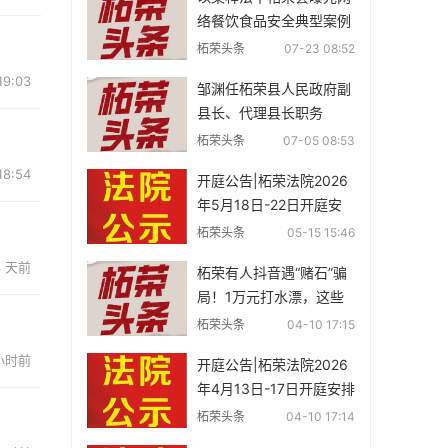
络餐饮食品安全典型案例
（第五期）有你认识的
柘荣头条
07-23 08:52
吗？
19:03
邹渊任柘荣县人民政府副
县长、代理县长职务
柘荣头条
07-05 08:53
18:54
开庭公告|柘荣法院2026
年5月18日-22日开庭安
排速览
柘荣头条
05-15 15:46
3 天前
柘荣有人抖音遇“赌石”骗
局！1万元打水漂，这些
套路一定要警惕
柘荣头条
04-10 17:15
 小时前
开庭公告|柘荣法院2026
年4月13日-17日开庭安排
速览
柘荣头条
04-10 17:14