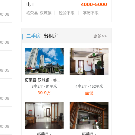
电工
4000-5000
柘荣县-双城镇
经验不限
学历不限
|
|
00:08
二手房
出租房
更多>>
00:08
09:05
柘荣县 双城镇 · 盛丰新城
·
3室2厅 · 91平米
4室2厅 · 152平米
39.9万
面议
00:08
00:08
柘荣县 ·
柘荣县 ·