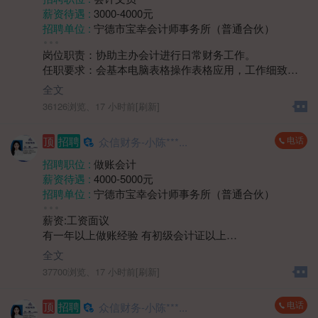
施异常情况等，及时对接维修部门处理。
薪资待遇 :
3000-4000元
二、岗位要求：
招聘单位 :
宁德市宝幸会计师事务所（普通合伙）
1、 中专及以上学历，身体健康，具有1年以上物业楼管
招聘人数 :
若干
或相关服务岗位工作经验优先；
岗位职责：协助主办会计进行日常财务工作。
性别要求 :
女
2、具备良好的沟通表达与协调能力，能耐心解答业主问
任职要求：会基本电脑表格操作表格应用，工作细致、
年龄要求 :
40岁以下
题，处理突发情况；
严谨，具有较强的责任心和敬业精神；具备良好的沟通
学历要求 :
学历不限
全文
3、熟悉物业管理相关流程及法律法规者优先。
能力和团队协作精神；具有较强的学习能力，能快速适
工作经验 :
经验不限
36126浏览、
17 小时前[刷新]
应公司财务工作流程和节奏。
地区 :
柘荣县 双城镇
四、薪资待遇面议。
电话
顶
招聘
众信财务-小陈***...
五、上班时间：上午8:30-12:00 下午14:00-17:30
周末双休，法定节假日放假。
招聘职位 :
做账会计
薪资待遇 :
4000-5000元
招聘单位 :
宁德市宝幸会计师事务所（普通合伙）
招聘人数 :
若干
薪资:工资面议
性别要求 :
女
有一年以上做账经验 有初级会计证以上
年龄要求 :
年龄不限
1.熟练使用帐套软件，凭证录入，以及税务申报税务问题
学历要求 :
学历不限
全文
处理等
工作经验 :
1-3年
37700浏览、
17 小时前[刷新]
2.能够独立完成帐套
地区 :
柘荣县 双城镇
3.有代账公司工作经验优先
电话
顶
招聘
众信财务-小陈***...
上班时间：8.30-12.00 14:00-17:30周末双休，法定节假