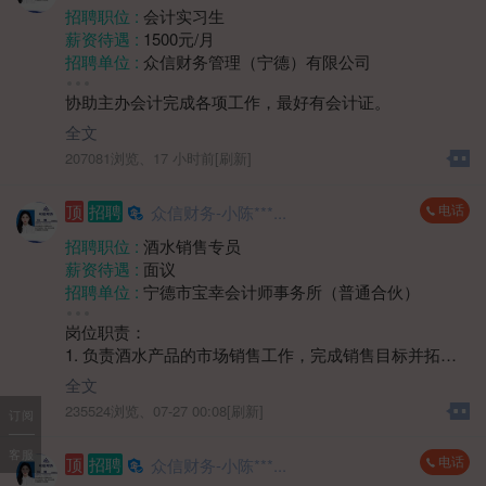
日
招聘职位 :
会计实习生
薪资待遇 :
1500元/月
招聘单位 :
众信财务管理（宁德）有限公司
招聘人数 :
若干
协助主办会计完成各项工作，最好有会计证。
性别要求 :
女
年龄要求 :
30岁以下
全文
学历要求 :
大专
207081浏览、
17 小时前[刷新]
工作经验 :
经验不限
地区 :
柘荣县
电话
顶
招聘
众信财务-小陈***...
招聘职位 :
酒水销售专员
薪资待遇 :
面议
招聘单位 :
宁德市宝幸会计师事务所（普通合伙）
招聘人数 :
1人
岗位职责：
性别要求 :
女
1. 负责酒水产品的市场销售工作，完成销售目标并拓展
学历要求 :
学历不限
市场份额。
工作经验 :
经验不限
全文
2. 开展客户开发与维护，通过多种方式建立稳定的客户
地区 :
柘荣县 双城镇
235524浏览、
07-27 00:08[刷新]
订阅
关系网络。
3. 收集市场反馈信息，协助制定销售策略和推广方案。
客服
电话
顶
招聘
众信财务-小陈***...
4. 协同渠道及团队完成销售任务，提升产品市场覆盖