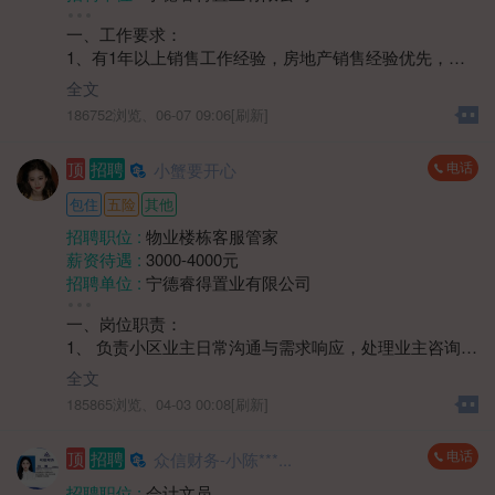
招聘人数 :
1人
一、工作要求：
性别要求 :
性别不限
1、有1年以上销售工作经验，房地产销售经验优先，需
年龄要求 :
年龄不限
具备一定的客户开发、沟通和谈判能力；
学历要求 :
学历不限
全文
2、熟悉本地房地产市场动态、政策法规，了解不同楼盘
工作经验 :
经验不限
186752浏览、
06-07 09:06[刷新]
的特点和优势，能为客户提供专业的购房建议；
地区 :
柘荣县 双城镇
3、具备良好的销售技巧和谈判能力，能够有效挖掘客户
电话
顶
招聘
小蟹要开心
需求，促成交易，完成销售目标。
包住
五险
其他
招聘职位 :
物业楼栋客服管家
薪资待遇 :
3000-4000元
招聘单位 :
宁德睿得置业有限公司
招聘人数 :
2人
一、岗位职责：
性别要求 :
性别不限
1、 负责小区业主日常沟通与需求响应，处理业主咨询、
年龄要求 :
年龄不限
投诉及报修协调工作；
学历要求 :
学历不限
全文
2、 维护小区公共区域秩序，协助监督环境卫生、绿化养
工作经验 :
经验不限
185865浏览、
04-03 00:08[刷新]
护等日常服务质量；
地区 :
柘荣县 双城镇
3、 协助组织小区社区活动，提升业主居住满意度，建立
电话
顶
招聘
众信财务-小陈***...
良好邻里关系；
4、 负责楼宇巡查，记录装修期间业主违规情况及公共设
招聘职位 :
会计文员