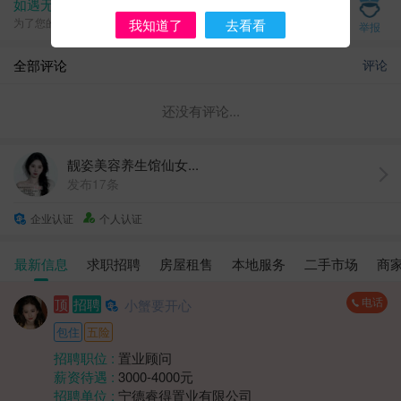
如遇无效、虚假、诈骗信息，请立即举报
为了您的资金安全，请见面交易，切勿提前支付任何费用
我知道了
去看看
举报
全部评论
评论
还没有评论...
靓姿美容养生馆仙女...
发布17条
企业认证
个人认证
最新信息
求职招聘
房屋租售
本地服务
二手市场
商
电话
顶
招聘
小蟹要开心
包住
五险
招聘职位 :
置业顾问
薪资待遇 :
3000-4000元
招聘单位 :
宁德睿得置业有限公司