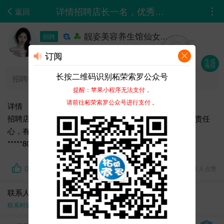
详情招聘店长一名，优秀美容师若干名，学徒若干名，要求有责任心，有上进心者，待遇...
返回
靓姿美容养生馆仙女...
招聘
02-23 18:18
订阅
生成
海报
长按二维码识别柘荣索罗公众号
招聘行业 :
医疗保健
提醒：苹果小程序无法支付，
请前往柘荣索罗公众号进行支付 。
详情
招聘店长一名，优秀美容师若干名，学徒若干名，要求有责任
心，有上进心者，待遇面议。 非诚勿扰，联系电话：
*****8008（微信同号） 地址：河滨东路62号靓姿美容馆
0
3231 浏览、 0 人点赞
联系人：靓姿美容养生馆仙女
联系时请告知在
柘荣论坛-0593zhipin.com
上面看到的