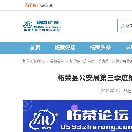
柘荣县
[
切换站点
]
头条
首页
柘荣好店
柘荣头条
求
柘荣头条资讯
>
通知通告
>
柘荣县公安局第三季度第二批拟聘用警
柘荣县公安局第三季度
2021年10月28