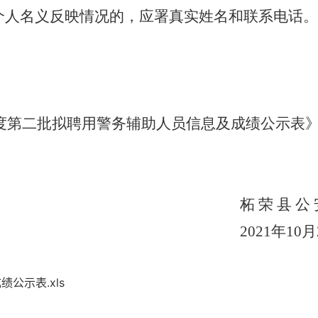
个人名义反映情况的，应署真实姓名和联系电话。
度第二批拟聘用警务辅助人员信息及成绩公示表
柘 荣 县 公 
2021
年
10
月
公示表.xls