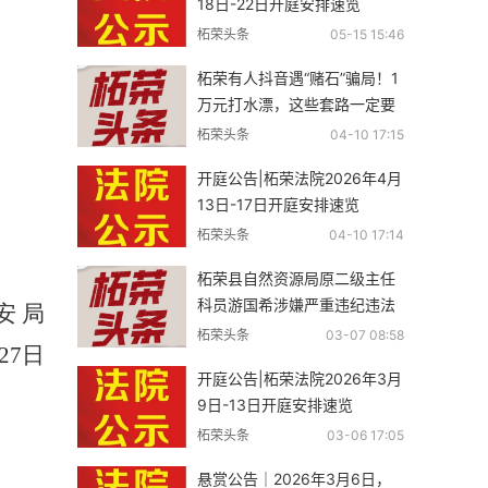
18日-22日开庭安排速览
柘荣头条
05-15 15:46
柘荣有人抖音遇“赌石”骗局！1
万元打水漂，这些套路一定要
警惕
柘荣头条
04-10 17:15
开庭公告|柘荣法院2026年4月
》
13日-17日开庭安排速览
柘荣头条
04-10 17:14
柘荣县自然资源局原二级主任
科员游国希涉嫌严重违纪违法
安 局
接受纪律审查和监察调查
柘荣头条
03-07 08:58
27
日
开庭公告|柘荣法院2026年3月
9日-13日开庭安排速览
柘荣头条
03-06 17:05
悬赏公告｜2026年3月6日，