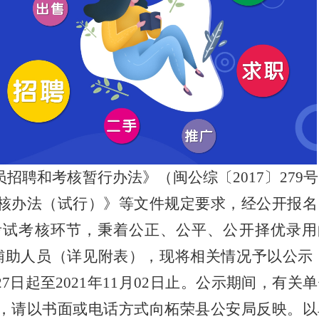
员招聘和考核暂行办法》（闽公综〔
2017
〕
279
号
核办法（试行）》等文件规定要求，经公开报名
考试考核环节，秉着公正、公平、公开择优录用
辅助人员（详见附表），现将相关情况予以公示
27
日起至
2021
年
11
月
02
日止。公示期间，有关单
，请以书面或电话方式向柘荣县公安局反映。以