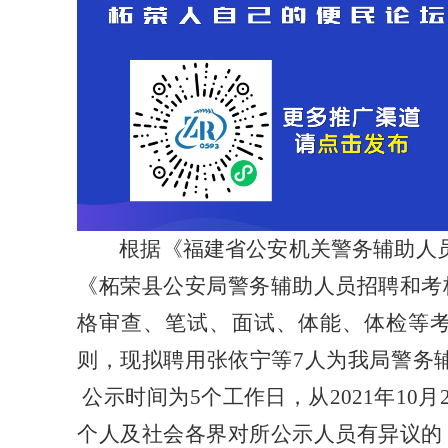
根据《福建省公安机关警务辅助人
《柘荣县公安局警务辅助人员招聘和考
格审查、笔试、面试、体能、体检等
则，现拟聘用张依宁等
7
人为我局警务
公示时间为
5
个工作日，从
2021
年
10
月
个人及社会各界对所公示人员有异议的