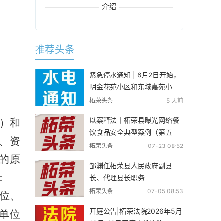
介绍
推荐头条
紧急停水通知 | 8月2日开始，
明金花苑小区和东城嘉苑小
区……
柘荣头条
5 天前
以案释法丨柘荣县曝光网络餐
）和
饮食品安全典型案例（第五
、资
期）有你认识的吗？
柘荣头条
07-23 08:52
的原
邹渊任柘荣县人民政府副县
：
长、代理县长职务
柘荣头条
07-05 08:53
位、
开庭公告|柘荣法院2026年5月
单位