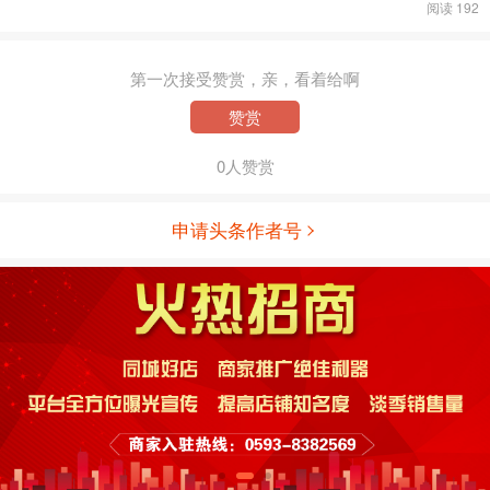
阅读 192
第一次接受赞赏，亲，看着给啊
赞赏
0人赞赏
申请头条作者号