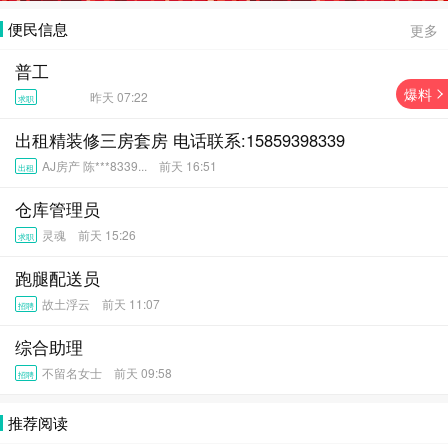
便民信息
更多
普工
爆料
昨天 07:22
求职
出租精装修三房套房 电话联系:15859398339
AJ房产 陈***8339... 前天 16:51
出租
仓库管理员
灵魂 前天 15:26
求职
跑腿配送员
故土浮云 前天 11:07
招聘
综合助理
不留名女士 前天 09:58
招聘
推荐阅读