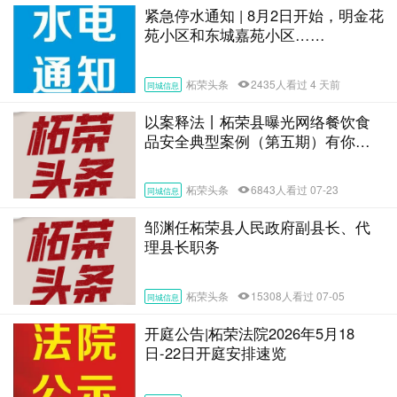
紧急停水通知 | 8月2日开始，明金花
苑小区和东城嘉苑小区……
柘荣头条
2435人看过 4 天前
同城信息
以案释法丨柘荣县曝光网络餐饮食
品安全典型案例（第五期）有你认
识的吗？
柘荣头条
6843人看过 07-23
同城信息
邹渊任柘荣县人民政府副县长、代
理县长职务
柘荣头条
15308人看过 07-05
同城信息
开庭公告|柘荣法院2026年5月18
日-22日开庭安排速览