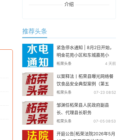
介绍
推荐头条
紧急停水通知 | 8月2日开始，
明金花苑小区和东城嘉苑小
区……
柘荣头条
4 天前
以案释法丨柘荣县曝光网络餐
饮食品安全典型案例（第五
期）有你认识的吗？
柘荣头条
07-23 08:52
邹渊任柘荣县人民政府副县
长、代理县长职务
柘荣头条
07-05 08:53
开庭公告|柘荣法院2026年5月