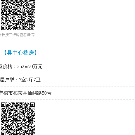
（长按二维码查看详情）
▼【县中心榴房】
屋价格：252㎡/0万元
屋户型：7室2厅7卫
宁德市柘荣县仙屿路50号