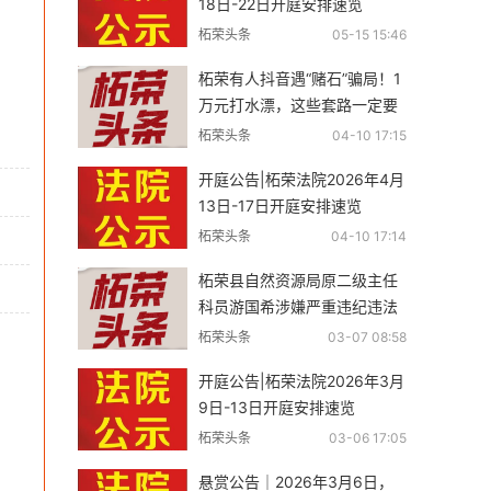
18日-22日开庭安排速览
柘荣头条
05-15 15:46
柘荣有人抖音遇“赌石”骗局！1
万元打水漂，这些套路一定要
警惕
柘荣头条
04-10 17:15
开庭公告|柘荣法院2026年4月
13日-17日开庭安排速览
柘荣头条
04-10 17:14
柘荣县自然资源局原二级主任
科员游国希涉嫌严重违纪违法
接受纪律审查和监察调查
柘荣头条
03-07 08:58
开庭公告|柘荣法院2026年3月
9日-13日开庭安排速览
柘荣头条
03-06 17:05
悬赏公告｜2026年3月6日，