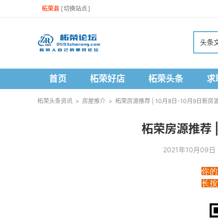
柘荣县
[
切换站点
]
头条
首页
柘荣好店
柘荣头条
求
柘荣头条资讯
>
房屋推介
>
柘荣房源推荐 | 10月8日-10月9日新房
柘荣房源推荐 |
2021年10月09
你的
长按