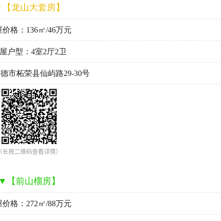
▼【龙山大套房】
价格：136㎡/46万元
屋户型：4室2厅2卫
德市柘荣县仙屿路29-30号
（长按二维码查看详情）
▼【前山榴房】
价格：272㎡/88万元