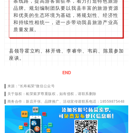
条线路，提高游客留驻率，着力打造特色旅游
品牌。
规划编制团队要
以我县丰富的旅游资源
和优美的生态环境为基础，将规划性、经济性
和持续性相统一，进一步带动我县旅游产业高
质量发展。
县领导霍立昀、林开锋、李睿华、韦莉、陈晨参加
座谈。
END
▌
来
源：
“长寿柘荣“微信公众号
▌关于版权：柘荣索罗尊重版权，如有侵权，请联系删除
▌商务合作：新店开张、品牌推广、活动宣传请联系电话：18559875448