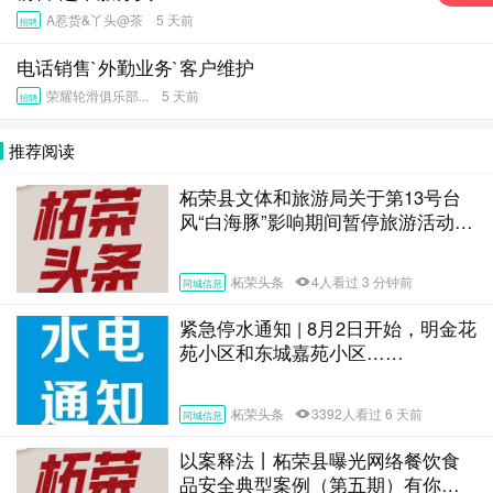
A惹货&丫头@茶 5 天前
招聘
电话销售`外勤业务`客户维护
荣耀轮滑俱乐部... 5 天前
招聘
推荐阅读
柘荣县文体和旅游局关于第13号台
风“白海豚”影响期间暂停旅游活动的
通告
柘荣头条
4人看过 3 分钟前
同城信息
紧急停水通知 | 8月2日开始，明金花
苑小区和东城嘉苑小区……
柘荣头条
3392人看过 6 天前
同城信息
以案释法丨柘荣县曝光网络餐饮食
品安全典型案例（第五期）有你认