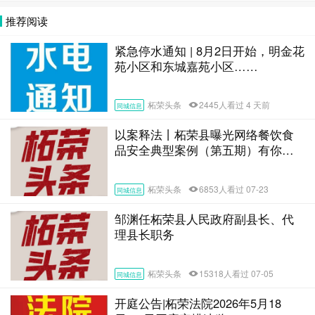
推荐阅读
紧急停水通知 | 8月2日开始，明金花
苑小区和东城嘉苑小区……
柘荣头条
2445人看过 4 天前
同城信息
以案释法丨柘荣县曝光网络餐饮食
品安全典型案例（第五期）有你认
识的吗？
柘荣头条
6853人看过 07-23
同城信息
邹渊任柘荣县人民政府副县长、代
理县长职务
柘荣头条
15318人看过 07-05
同城信息
开庭公告|柘荣法院2026年5月18