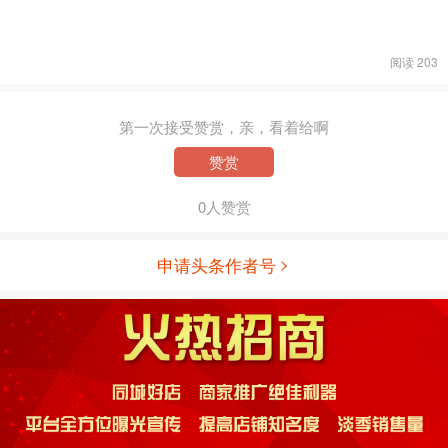
阅读 203
第一次接受赞赏，亲，看着给啊
赞赏
0人赞赏
申请头条作者号