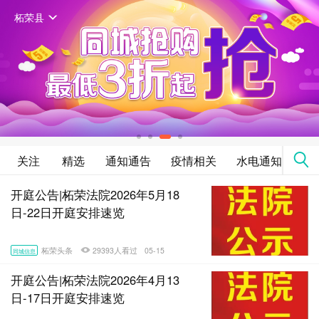
柘荣县
关注
精选
通知通告
疫情相关
水电通知
法
开庭公告|柘荣法院2026年5月18
日-22日开庭安排速览
柘荣头条
29393人看过
05-15
同城信息
开庭公告|柘荣法院2026年4月13
日-17日开庭安排速览